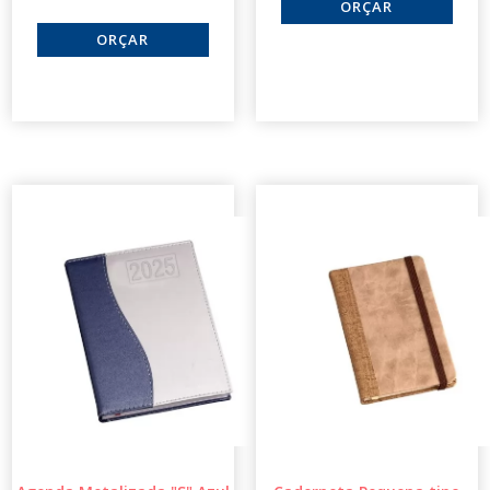
GA4600B
CM3890DO