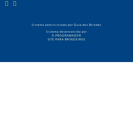
REDES SOCIAIS
Sistema administrado por
Guia dos Brindes
Sistema desenvolvido por
O PROGRAMADOR
SITE PARA BRINDEIROS