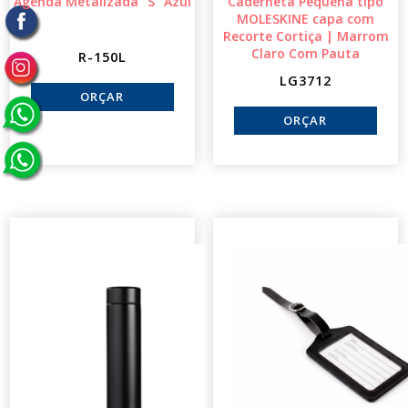
Agenda Metalizada "S" Azul
Caderneta Pequena tipo
MOLESKINE capa com
Recorte Cortiça | Marrom
Claro Com Pauta
R-150L
LG3712