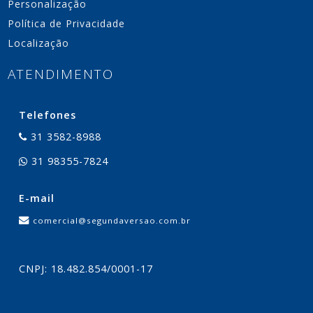
Personalização
Política de Privacidade
Localização
ATENDIMENTO
Telefones
31 3582-8988
31 98355-7824
E-mail
comercial@segundaversao.com.br
CNPJ: 18.482.854/0001-17