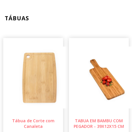
TÁBUAS
Tábua de Corte com
TABUA EM BAMBU COM
Canaleta
PEGADOR - 39X12X15 CM