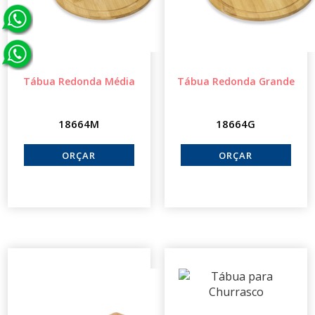
Tábua Redonda Média
Tábua Redonda Grande
18664M
18664G