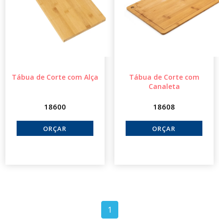
Tábua de Corte com Alça
Tábua de Corte com
Canaleta
18600
18608
1