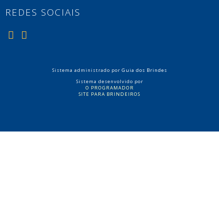
REDES SOCIAIS
Sistema administrado por
Guia dos Brindes
Sistema desenvolvido por
O PROGRAMADOR
SITE PARA BRINDEIROS