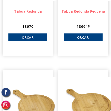
Tábua Redonda
Tábua Redonda Pequena
18670
18664P