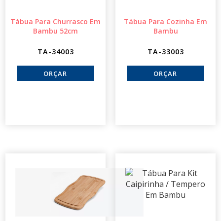
Tábua Para Churrasco Em
Tábua Para Cozinha Em
Bambu 52cm
Bambu
TA-34003
TA-33003