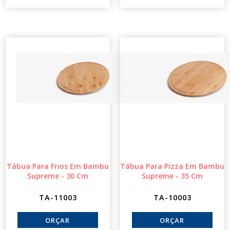
Tábua Para Frios Em Bambu
Tábua Para Pizza Em Bambu
Supreme - 30 Cm
Supreme - 35 Cm
TA-11003
TA-10003