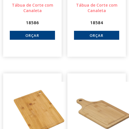
Tábua de Corte com
Tábua de Corte com
Canaleta
Canaleta
18586
18584