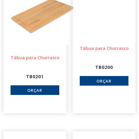
Tábua para Churrasco
Tábua para Churrasco
TB0200
TB0201