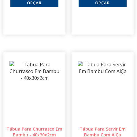
Tábua Para Churrasco Em
Tábua Para Servir Em
Bambu - 40x30x2cm
Bambu Com AlÇa