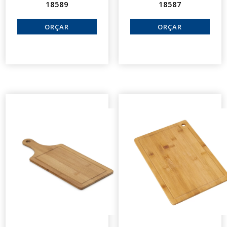
18589
18587