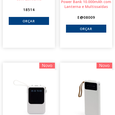
Power Bank 10.000mAh com
Lanterna e Multissaídas
18514
E@08009
Novo
Novo