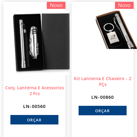
Novo
Novo
Kit Lanterna E Chaveiro - 2
PÇs
Conj. Lanterna E Acessorios
2 Pcs
LN-00860
LN-00560