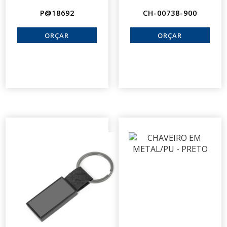
P@18692
CH-00738-900