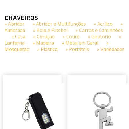
CHAVEIROS
» Abridor
» Abridor e Multifunções
» Acrílico
»
Almofada
» Bola e Futebol
» Carros e Caminhões
» Casa
» Coração
» Couro
» Giratório
»
Lanterna
» Madeira
» Metal em Geral
»
Mosquetão
» Plástico
» Portáteis
» Variedades