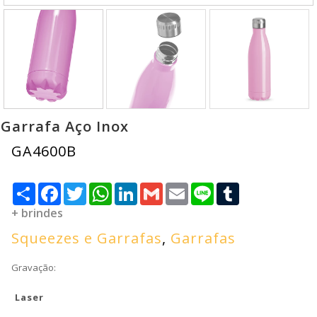
Garrafa Aço Inox
GA4600B
Compartilhar
Facebook
Twitter
WhatsApp
LinkedIn
Gmail
Email
Line
Tumblr
+ brindes
Squeezes e Garrafas
,
Garrafas
Gravação:
Laser