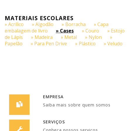
MATERIAIS ESCOLARES
» Acrílico
» Algodão
» Borracha
» Capa
embalagem de livro
» Cases
» Couro
» Estojo
de Lápis
» Madeira
» Metal
» Nylon
»
Papelão
» Para Pen Drive
» Plástico
» Veludo
EMPRESA
Saiba mais sobre quem somos
SERVIÇOS
Conheça nossos serviços