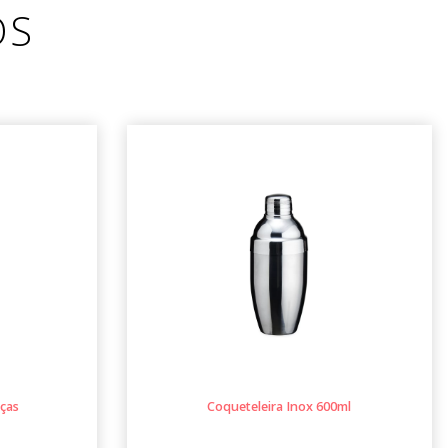
OS
eças
Coqueteleira Inox 600ml