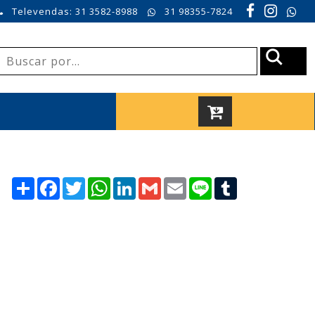
Televendas: 31 3582-8988
31 98355-7824
Compartilhar
Facebook
Twitter
WhatsApp
LinkedIn
Gmail
Email
Line
Tumblr