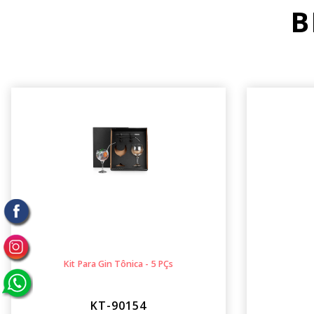
B
Kit Para Gin Tônica - 5 PÇs
KT-90154