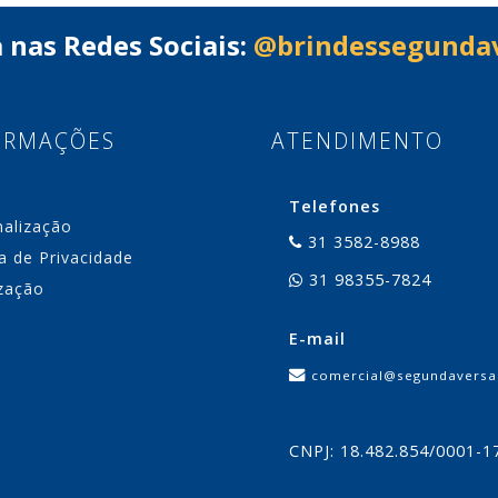
 nas Redes Sociais:
@brindessegunda
ORMAÇÕES
ATENDIMENTO
Telefones
nalização
31 3582-8988
ca de Privacidade
31 98355-7824
zação
E-mail
comercial@segundaversa
CNPJ: 18.482.854/0001-1