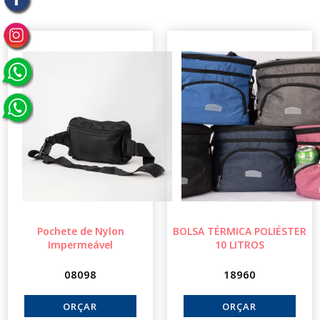
Pochete de Nylon
BOLSA TÉRMICA POLIÉSTER
Impermeável
10 LITROS
08098
18960