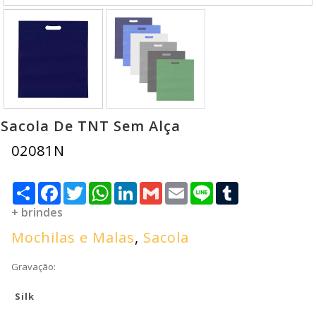
Sacola De TNT Sem Alça
02081N
Compartilhar
Facebook
Twitter
WhatsApp
LinkedIn
Gmail
Email
Line
Tumblr
+ brindes
Mochilas e Malas
,
Sacola
Gravação:
Silk