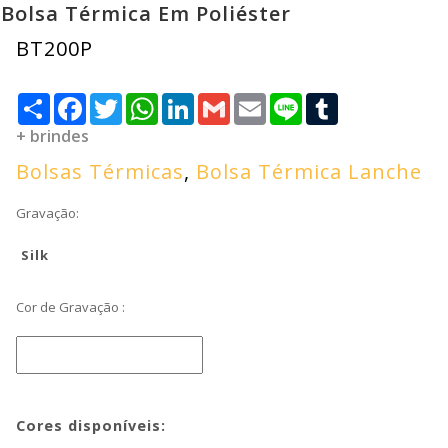
Bolsa Térmica Em Poliéster
BT200P
Compartilhar
Facebook
Twitter
WhatsApp
LinkedIn
Gmail
Email
Line
Tumblr
+ brindes
Bolsas Térmicas
,
Bolsa Térmica Lanche
Gravação:
Silk
Cor de Gravação :
Cores disponíveis: