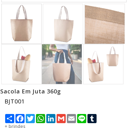
Sacola Em Juta 360g
BJT001
Compartilhar
Facebook
Twitter
WhatsApp
LinkedIn
Gmail
Email
Line
Tumblr
+ brindes