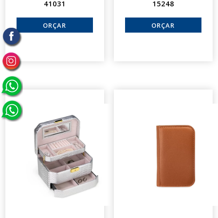
41031
15248