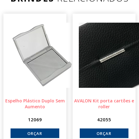
Espelho Plástico Duplo Sem
AVALON Kit porta cartões e
Aumento
roller
12069
42055